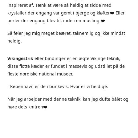
inspireret af. Tænk at være så heldig at sidde med
krystaller der engang var gemt i bjerge og kløfter❤️ Eller
perler der engang blev til, inde i en musling ❤️
Så føler jeg mig meget beæret, taknemlig og ikke mindst
heldig.
Vikingestrik
eller bindinger er en ægte Vikinge teknik,
disse flotte kæder er fundet i massevis og udstillet på de
fleste nordiske national museer.
I København er de i bunkevis. Hvor er vi heldige.
Når jeg arbejder med denne teknik, kan jeg dufte bålet og
høre dets knitren❤️
Jeg arbejder kun i ægte materialer, sterlingsølv ægte sten
og ferskvandsperler.