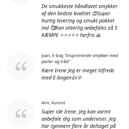
De smukkeste håndlavet smykker
af den bedste kvalitet 😍Super
hurtig levering og smukt pakket
ind 🥰Kan vitterlig anbefales så 5
KÆMPE ⭐⭐⭐⭐⭐ herfra 🙏
Joan
E-bog “Inspirerende smykker med
perler og tråd”
Kære Irene Jeg er meget tilfreds
med E-bogen👍🌞
Ann
Kursist
Super ide Irene. Jeg kan varmt
anbefale dig som underviser. Jeg
har igennem flere år deltaget på