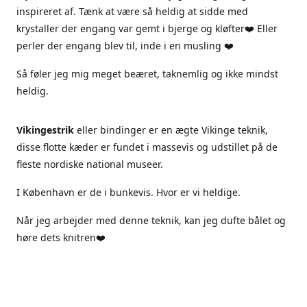
inspireret af. Tænk at være så heldig at sidde med
krystaller der engang var gemt i bjerge og kløfter❤️ Eller
perler der engang blev til, inde i en musling ❤️
Så føler jeg mig meget beæret, taknemlig og ikke mindst
heldig.
Vikingestrik
eller bindinger er en ægte Vikinge teknik,
disse flotte kæder er fundet i massevis og udstillet på de
fleste nordiske national museer.
I København er de i bunkevis. Hvor er vi heldige.
Når jeg arbejder med denne teknik, kan jeg dufte bålet og
høre dets knitren❤️
Jeg arbejder kun i ægte materialer, sterlingsølv ægte sten
og ferskvandsperler.