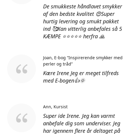
De smukkeste håndlavet smykker
af den bedste kvalitet 😍Super
hurtig levering og smukt pakket
ind 🥰Kan vitterlig anbefales så 5
KÆMPE ⭐⭐⭐⭐⭐ herfra 🙏
Joan
E-bog “Inspirerende smykker med
perler og tråd”
Kære Irene Jeg er meget tilfreds
med E-bogen👍🌞
Ann
Kursist
Super ide Irene. Jeg kan varmt
anbefale dig som underviser. Jeg
har igennem flere år deltaget på