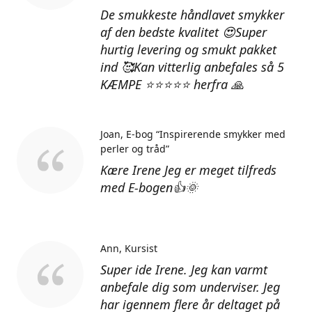
De smukkeste håndlavet smykker
af den bedste kvalitet 😍Super
hurtig levering og smukt pakket
ind 🥰Kan vitterlig anbefales så 5
KÆMPE ⭐⭐⭐⭐⭐ herfra 🙏
Joan
E-bog “Inspirerende smykker med
perler og tråd”
Kære Irene Jeg er meget tilfreds
med E-bogen👍🌞
Ann
Kursist
Super ide Irene. Jeg kan varmt
anbefale dig som underviser. Jeg
har igennem flere år deltaget på