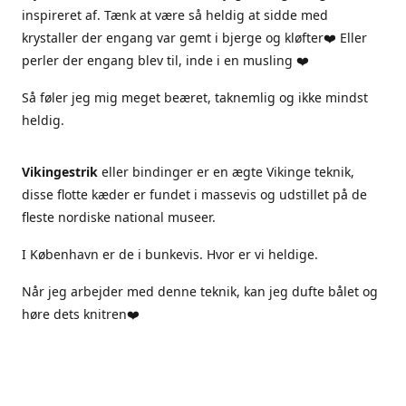
inspireret af. Tænk at være så heldig at sidde med
krystaller der engang var gemt i bjerge og kløfter❤️ Eller
perler der engang blev til, inde i en musling ❤️
Så føler jeg mig meget beæret, taknemlig og ikke mindst
heldig.
Vikingestrik
eller bindinger er en ægte Vikinge teknik,
disse flotte kæder er fundet i massevis og udstillet på de
fleste nordiske national museer.
I København er de i bunkevis. Hvor er vi heldige.
Når jeg arbejder med denne teknik, kan jeg dufte bålet og
høre dets knitren❤️
Jeg arbejder kun i ægte materialer, sterlingsølv ægte sten
og ferskvandsperler.