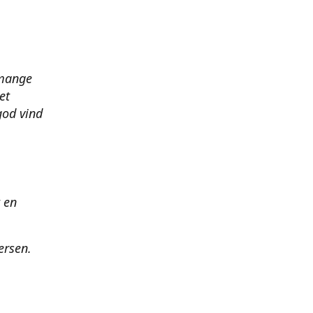
 mange
et
god vind
t en
ersen.