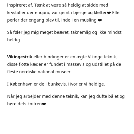
inspireret af. Tænk at være så heldig at sidde med
krystaller der engang var gemt i bjerge og kløfter❤️ Eller
perler der engang blev til, inde i en musling ❤️
Så føler jeg mig meget beæret, taknemlig og ikke mindst
heldig.
Vikingestrik
eller bindinger er en ægte Vikinge teknik,
disse flotte kæder er fundet i massevis og udstillet på de
fleste nordiske national museer.
I København er de i bunkevis. Hvor er vi heldige.
Når jeg arbejder med denne teknik, kan jeg dufte bålet og
høre dets knitren❤️
Jeg arbejder kun i ægte materialer, sterlingsølv ægte sten
og ferskvandsperler.