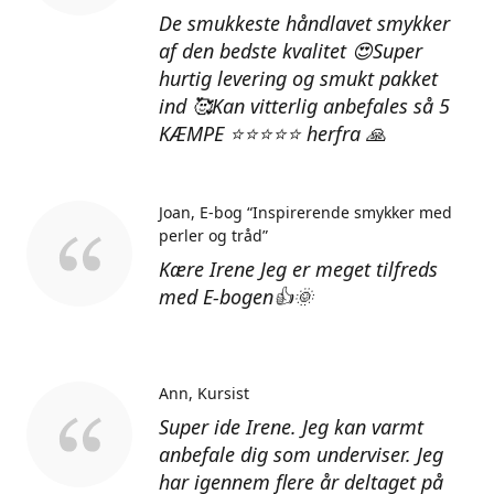
De smukkeste håndlavet smykker
af den bedste kvalitet 😍Super
hurtig levering og smukt pakket
ind 🥰Kan vitterlig anbefales så 5
KÆMPE ⭐⭐⭐⭐⭐ herfra 🙏
Joan
E-bog “Inspirerende smykker med
perler og tråd”
Kære Irene Jeg er meget tilfreds
med E-bogen👍🌞
Ann
Kursist
Super ide Irene. Jeg kan varmt
anbefale dig som underviser. Jeg
har igennem flere år deltaget på