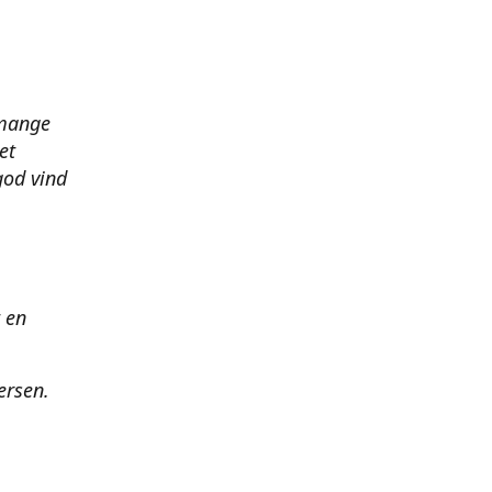
 mange
et
god vind
t en
ersen.