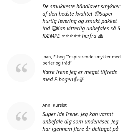
De smukkeste håndlavet smykker
af den bedste kvalitet 😍Super
hurtig levering og smukt pakket
ind 🥰Kan vitterlig anbefales så 5
KÆMPE ⭐⭐⭐⭐⭐ herfra 🙏
Joan
E-bog “Inspirerende smykker med
perler og tråd”
Kære Irene Jeg er meget tilfreds
med E-bogen👍🌞
Ann
Kursist
Super ide Irene. Jeg kan varmt
anbefale dig som underviser. Jeg
har igennem flere år deltaget på