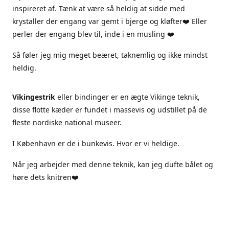
inspireret af. Tænk at være så heldig at sidde med
krystaller der engang var gemt i bjerge og kløfter❤️ Eller
perler der engang blev til, inde i en musling ❤️
Så føler jeg mig meget beæret, taknemlig og ikke mindst
heldig.
Vikingestrik
eller bindinger er en ægte Vikinge teknik,
disse flotte kæder er fundet i massevis og udstillet på de
fleste nordiske national museer.
I København er de i bunkevis. Hvor er vi heldige.
Når jeg arbejder med denne teknik, kan jeg dufte bålet og
høre dets knitren❤️
Jeg arbejder kun i ægte materialer, sterlingsølv ægte sten
og ferskvandsperler.