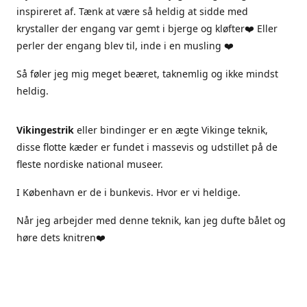
inspireret af. Tænk at være så heldig at sidde med
krystaller der engang var gemt i bjerge og kløfter❤️ Eller
perler der engang blev til, inde i en musling ❤️
Så føler jeg mig meget beæret, taknemlig og ikke mindst
heldig.
Vikingestrik
eller bindinger er en ægte Vikinge teknik,
disse flotte kæder er fundet i massevis og udstillet på de
fleste nordiske national museer.
I København er de i bunkevis. Hvor er vi heldige.
Når jeg arbejder med denne teknik, kan jeg dufte bålet og
høre dets knitren❤️
Jeg arbejder kun i ægte materialer, sterlingsølv ægte sten
og ferskvandsperler.