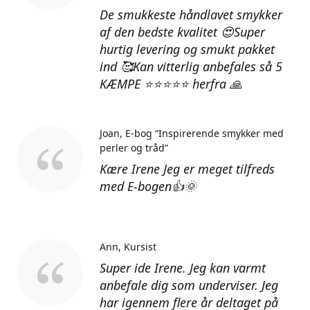
De smukkeste håndlavet smykker
af den bedste kvalitet 😍Super
hurtig levering og smukt pakket
ind 🥰Kan vitterlig anbefales så 5
KÆMPE ⭐⭐⭐⭐⭐ herfra 🙏
Joan
E-bog “Inspirerende smykker med
perler og tråd”
Kære Irene Jeg er meget tilfreds
med E-bogen👍🌞
Ann
Kursist
Super ide Irene. Jeg kan varmt
anbefale dig som underviser. Jeg
har igennem flere år deltaget på