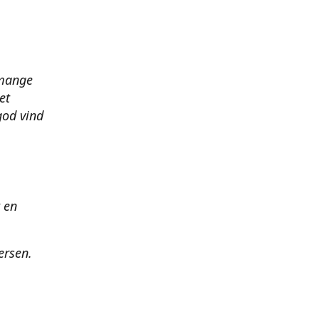
 mange
et
god vind
t en
ersen.