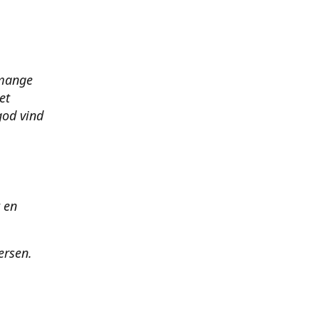
 mange
et
god vind
t en
ersen.