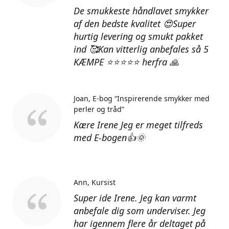
De smukkeste håndlavet smykker
af den bedste kvalitet 😍Super
hurtig levering og smukt pakket
ind 🥰Kan vitterlig anbefales så 5
KÆMPE ⭐⭐⭐⭐⭐ herfra 🙏
Joan
E-bog “Inspirerende smykker med
perler og tråd”
Kære Irene Jeg er meget tilfreds
med E-bogen👍🌞
Ann
Kursist
Super ide Irene. Jeg kan varmt
anbefale dig som underviser. Jeg
har igennem flere år deltaget på