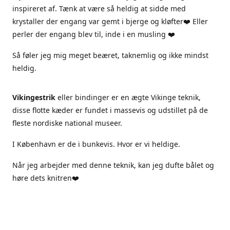
inspireret af. Tænk at være så heldig at sidde med
krystaller der engang var gemt i bjerge og kløfter❤️ Eller
perler der engang blev til, inde i en musling ❤️
Så føler jeg mig meget beæret, taknemlig og ikke mindst
heldig.
Vikingestrik
eller bindinger er en ægte Vikinge teknik,
disse flotte kæder er fundet i massevis og udstillet på de
fleste nordiske national museer.
I København er de i bunkevis. Hvor er vi heldige.
Når jeg arbejder med denne teknik, kan jeg dufte bålet og
høre dets knitren❤️
Jeg arbejder kun i ægte materialer, sterlingsølv ægte sten
og ferskvandsperler.