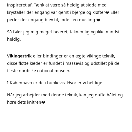
inspireret af. Tænk at være så heldig at sidde med
krystaller der engang var gemt i bjerge og kløfter❤️ Eller
perler der engang blev til, inde i en musling ❤️
Så føler jeg mig meget beæret, taknemlig og ikke mindst
heldig.
Vikingestrik
eller bindinger er en ægte Vikinge teknik,
disse flotte kæder er fundet i massevis og udstillet på de
fleste nordiske national museer.
I København er de i bunkevis. Hvor er vi heldige.
Når jeg arbejder med denne teknik, kan jeg dufte bålet og
høre dets knitren❤️
Jeg arbejder kun i ægte materialer, sterlingsølv ægte sten
og ferskvandsperler.