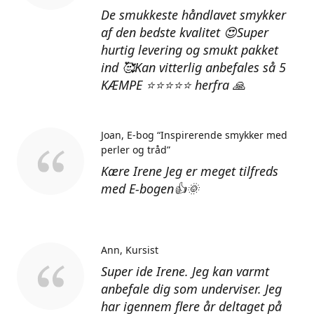
De smukkeste håndlavet smykker
af den bedste kvalitet 😍Super
hurtig levering og smukt pakket
ind 🥰Kan vitterlig anbefales så 5
KÆMPE ⭐⭐⭐⭐⭐ herfra 🙏
Joan
E-bog “Inspirerende smykker med
perler og tråd”
Kære Irene Jeg er meget tilfreds
med E-bogen👍🌞
Ann
Kursist
Super ide Irene. Jeg kan varmt
anbefale dig som underviser. Jeg
har igennem flere år deltaget på