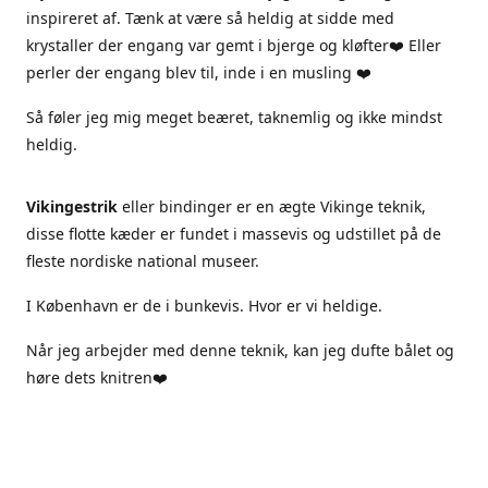
inspireret af. Tænk at være så heldig at sidde med
krystaller der engang var gemt i bjerge og kløfter❤️ Eller
perler der engang blev til, inde i en musling ❤️
Så føler jeg mig meget beæret, taknemlig og ikke mindst
heldig.
Vikingestrik
eller bindinger er en ægte Vikinge teknik,
disse flotte kæder er fundet i massevis og udstillet på de
fleste nordiske national museer.
I København er de i bunkevis. Hvor er vi heldige.
Når jeg arbejder med denne teknik, kan jeg dufte bålet og
høre dets knitren❤️
Jeg arbejder kun i ægte materialer, sterlingsølv ægte sten
og ferskvandsperler.