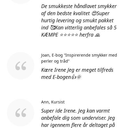
De smukkeste håndlavet smykker
af den bedste kvalitet 😍Super
hurtig levering og smukt pakket
ind 🥰Kan vitterlig anbefales så 5
KÆMPE ⭐⭐⭐⭐⭐ herfra 🙏
Joan
E-bog “Inspirerende smykker med
perler og tråd”
Kære Irene Jeg er meget tilfreds
med E-bogen👍🌞
Ann
Kursist
Super ide Irene. Jeg kan varmt
anbefale dig som underviser. Jeg
har igennem flere år deltaget på