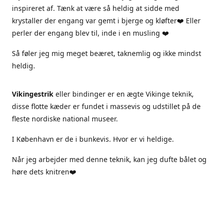
inspireret af. Tænk at være så heldig at sidde med
krystaller der engang var gemt i bjerge og kløfter❤️ Eller
perler der engang blev til, inde i en musling ❤️
Så føler jeg mig meget beæret, taknemlig og ikke mindst
heldig.
Vikingestrik
eller bindinger er en ægte Vikinge teknik,
disse flotte kæder er fundet i massevis og udstillet på de
fleste nordiske national museer.
I København er de i bunkevis. Hvor er vi heldige.
Når jeg arbejder med denne teknik, kan jeg dufte bålet og
høre dets knitren❤️
Jeg arbejder kun i ægte materialer, sterlingsølv ægte sten
og ferskvandsperler.