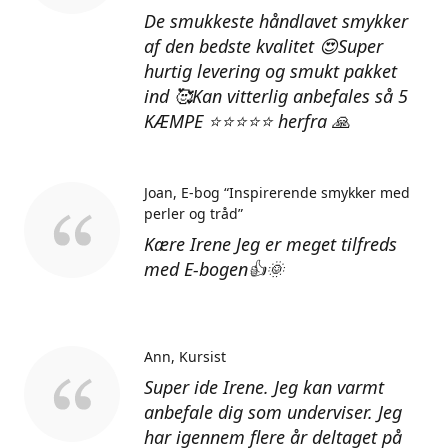
De smukkeste håndlavet smykker
af den bedste kvalitet 😍Super
hurtig levering og smukt pakket
ind 🥰Kan vitterlig anbefales så 5
KÆMPE ⭐⭐⭐⭐⭐ herfra 🙏
Joan
E-bog “Inspirerende smykker med
perler og tråd”
Kære Irene Jeg er meget tilfreds
med E-bogen👍🌞
Ann
Kursist
Super ide Irene. Jeg kan varmt
anbefale dig som underviser. Jeg
har igennem flere år deltaget på