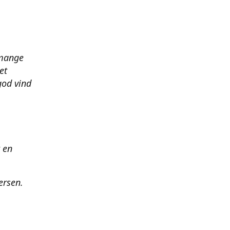
 mange
et
god vind
t en
ersen.