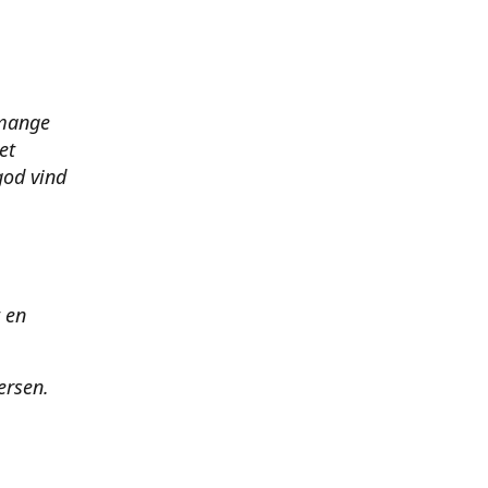
 mange
et
god vind
t en
ersen.